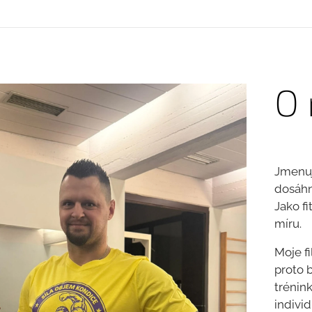
O
Jmenuj
dosáhn
Jako fi
míru.
Moje fi
proto 
trénin
indivi