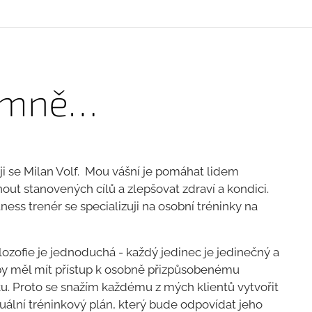
 mně…
i se Milan Volf.
Mou vášní je pomáhat lidem
out stanovených cílů a zlepšovat zdraví a kondici.
tness trenér se specializuji na osobní tréninky na
lozofie je jednoduchá - každý jedinec je jedinečný a
by měl mít přístup k osobně přizpůsobenému
ku.
Proto se snažím každému z mých klientů vytvořit
duální tréninkový plán, který bude odpovídat jeho