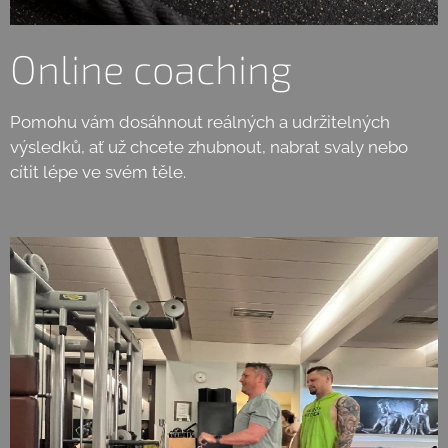
Online coaching
Pomohu vám dosáhnout reálných a udržitelných
výsledků, ať už chcete zhubnout, nabrat svaly nebo
cítit lépe ve svém těle.