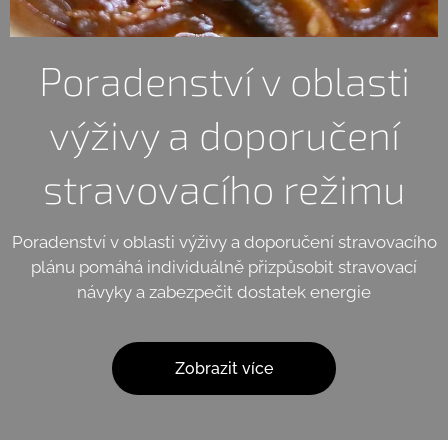
Poradenství v oblasti
výživy a doporučení
stravovacího režimu
Poradenství v oblasti výživy a doporučení stravovacího
plánu pomáhá individuálně přizpůsobit stravovací
návyky a zabezpečit dostatek energie
Zobrazit více